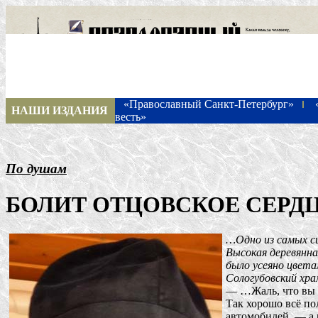
«Православный Санкт-Петербург»
НАШИ ИЗДАНИЯ
весть»
По душам
БОЛИТ ОТЦОВСКОЕ СЕРД
…Одно из самых си
Высокая деревянна
было усеяно цвета
Сологубовский хра
— …Жаль, что вы 
Так хорошо всё по
автомобилей, — а 