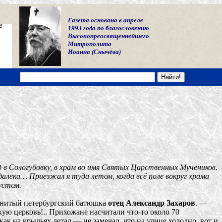
Газета основана в апреле
е
1993 года по благословению
Высокопреосвященнейшего
Митрополита
Иоанна (Снычёва)
в Сологубовку, в храм во имя Святых Царственных Мучеников.
здалека… Приезжал я туда летом, когда всё поле вокруг храма
устом.
менитый петербургский батюшка
отец Александр Захаров
. —
ую церковь!.. Прихожане насчитали что-то около 70
ак на крыльях летал — не замечал, что на улице холодно, вот и