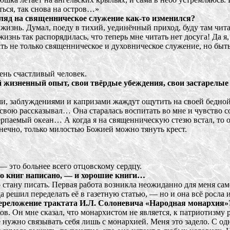
ься, так снова на остров…»
ляд на священническое служение как-то изменился?
жизнь. Думал, поеду в тихий, уединённый приход, буду там чит
нь так распорядилась, что теперь мне читать нет досуга! Да я, 
ать не только священническое и духовническое служение, но быть
нь счастливый человек.
 жизненный опыт, свои твёрдые убеждения, свои застарелые 
ми, заблуждениями и капризами жаждут ощутить на своей бедно
вою рассказывал… Она старалась воспитать во мне и чувство со
ерпаемый океан… А когда я на священническую стезю встал, то 
конечно, только милостью Божией можно тянуть крест.
— это больнее всего отцовскому сердцу.
го книг написано, — и хорошие книги…
то стану писать. Первая работа возникла неожиданно для меня с
решил переделать её в газетную статью, — но и она всё росла и 
переложение трактата И.Л. Солоневича «Народная монархия»
в. Он мне сказал, что монархистом не является, к патриотизму 
ужно связывать себя лишь с монархией. Меня это задело. С одн