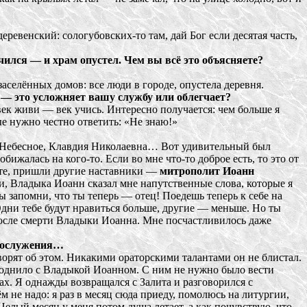
евенский: сологубовских-то там, дай Бог если десятая часть,
чился — и храм опустел. Чем вы всё это объясняете?
заселённых домов: все люди в городе, опустела деревня.
, — это усложняет вашу службу или облегчает?
век живи — век учись. Интересно получается: чем больше я
ые нужно честно ответить: «Не знаю!»
й Небесное, Клавдия Николаевна… Вот удивительный был
бижалась на кого-то. Если во мне что-то доброе есть, то это от
асте, пришли другие наставники —
митрополит Иоанн
и, Владыка Иоанн сказал мне напутственные слова, которые я
ы запомни, что ты теперь — отец! Поедешь теперь к себе на
 Одни тебе будут нравиться больше, другие — меньше. Но ты
 после смерти Владыки Иоанна. Мне посчастливилось даже
огослужения…
ворят об этом. Никакими ораторскими талантами он не блистал.
 роднило с Владыкой Иоанном. С ним не нужно было вести
чах. Я однажды возвращался с Залита и разговорился с
м не надо: я раз в месяц сюда приеду, помолюсь на литургии,
Целый месяц у меня потом душа летает, а как почувствую, что