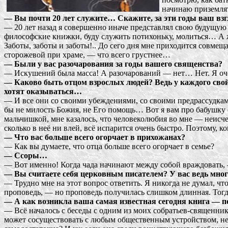
начинаю приземлят
— Вы почти 20 лет служите… Скажите, за эти годы ваш взг
— 20 лет назад я совершенно иначе представлял свою будущую 
философские книжки, буду служить потихоньку, молиться… А жиз
Заботы, заботы и заботы!.. До сего дня мне приходится совмещ
сторожевой при храме, — что всего грустнее…
— Были у вас разочарования за годы вашего священства?
— Искушений была масса! А разочарований — нет… Нет. Я оче
— Каково быть отцом взрослых людей? Ведь у каждого свой
хотят оказываться…
— И все они со своими убеждениями, со своими предрассудка
бы не милость Божия, не Его помощь… Вот я вам про бабушку с
мальчишкой, мне казалось, что человеколюбия во мне — неисч
сколько в неё ни влей, всё испарится очень быстро. Поэтому, 
— Что вас больше всего огорчает в прихожанах?
— Как вы думаете, что отца больше всего огорчает в семье?
— Ссоры…
— Вот именно! Когда чада начинают между собой враждовать, 
— Вы считаете себя церковным писателем? У вас ведь мно
— Трудно мне на этот вопрос ответить. Я никогда не думал, ч
проповедь, — но проповедь получилась слишком длинная. Тогда 
— А как возникла ваша самая известная сегодня книга — 
— Всё началось с беседы с одним из моих собратьев-священнико
может сосуществовать с любым общественным устройством, не н