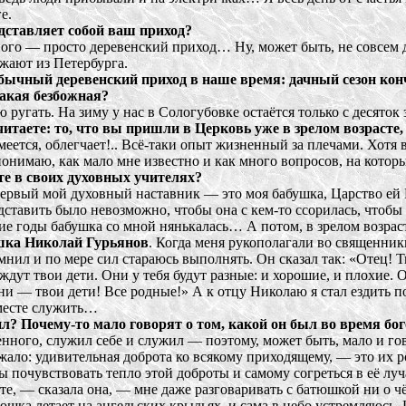
е.
дставляет собой ваш приход?
го — просто деревенский приход… Ну, может быть, не совсем дер
зжают из Петербурга.
обычный деревенский приход в наше время: дачный сезон кон
акая безбожная?
ругать. На зиму у нас в Сологубовке остаётся только с десяток 
итаете: то, что вы пришли в Церковь уже в зрелом возрасте
меется, облегчает!.. Всё-таки опыт жизненный за плечами. Хотя 
понимаю, как мало мне известно и как много вопросов, на котор
е в своих духовных учителях?
Первый мой духовный наставник — это моя бабушка, Царство е
ставить было невозможно, чтобы она с кем-то ссорилась, чтобы о
кие годы бабушка со мной нянькалась… А потом, в зрелом возр
ка Николай Гурьянов
. Когда меня рукополагали во священник
мнил и по мере сил стараюсь выполнять. Он сказал так: «Отец! Т
 ждут твои дети. Они у тебя будут разные: и хорошие, и плохие.
они — твои дети! Все родные!» А к отцу Николаю я стал ездить
месте служить…
л? Почему-то мало говорят о том, какой он был во время б
нного, служил себе и служил — поэтому, может быть, мало и го
жало: удивительная доброта ко всякому приходящему, — это их
бы почувствовать тепло этой доброты и самому согреться в её лу
те, — сказала она, — мне даже разговаривать с батюшкой ни о чё
юшка летает на ангельских крыльях, и сама в небо устремляюсь. 