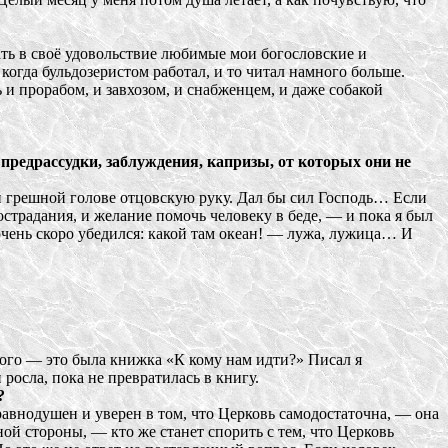
ать в своё удовольствие любимые мои богословские и
когда бульдозеристом работал, и то читал намного больше.
 и прорабом, и завхозом, и снабженцем, и даже собакой
предрассудки, заблуждения, капризы, от которых они не
й грешной голове отцовскую руку. Дал бы сил Господь… Если
страдания, и желание помочь человеку в беде, — и пока я был
очень скоро убедился: какой там океан! — лужа, лужица… И
амого — это была книжка «К кому нам идти?» Писал я
росла, пока не превратилась в книгу.
?
равнодушен и уверен в том, что Церковь самодостаточна, — она
ой стороны, — кто же станет спорить с тем, что Церковь