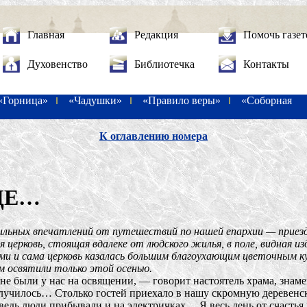
Главная
Редакция
Помочь газет
Духовенство
Библиотечка
Контакты
«Горница»
«Чадушки»
«Правило веры»
«Соборная
К оглавлению номера
ЦЕ…
льных впечатлений от путешествий по нашей епархии — приезд 
я церковь, стоящая вдалеке от людского жилья, в поле, видная и
ми и сама церковь казалась большим благоухающим цветочным к
м освятили только этой осенью.
не были у нас на освящении, — говорит настоятель храма, зна
лучилось… Столько гостей приехало в нашу скромную деревенск
ведь люди прибывали и на электричках… Я весь день от счастья к