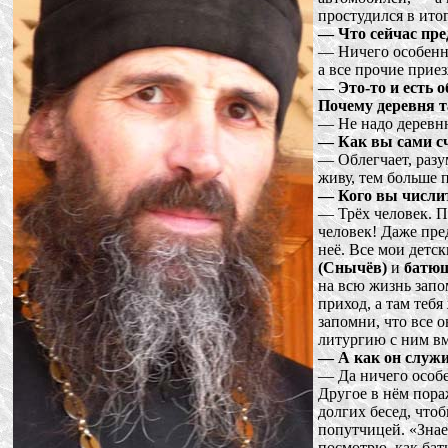
простудился в итог
— Что сейчас пре
— Ничего особенно
а все прочие прие
— Это-то и есть 
Почему деревня т
— Не надо деревню 
— Как вы сами сч
— Облегчает, разу
живу, тем больше 
— Кого вы числит
— Трёх человек. 
человек! Даже пред
неё. Все мои детс
(Снычёв)
и
батюш
на всю жизнь запо
приход, а там тебя
запомни, что все 
литургию с ним в
— А как он служи
— Да ничего особе
Другое в нём пора
долгих бесед, что
попутчицей. «Знае
посмотрю, как бат