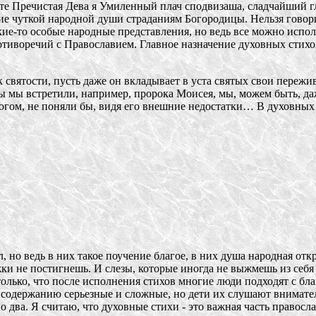
те Пречистая Дева я Умиленный плач сподвизаша, сладчайший гл
ние чуткой народной души страданиям Богородицы. Нельзя говори
ие-то особые народные представления, но ведь все можно исполь
отиворечий с Православием. Главное назначение духовных стихов
 святости, пусть даже он вкладывает в уста святых свои пережива
ы мы встретили, например, пророка Моисея, мы, можем быть, даж
с Богом, не поняли бы, видя его внешние недостатки… В духовных
 но ведь в них такое поучение благое, в них душа народная откр
жки не постигнешь. И слезы, которые иногда не выжмешь из себя
только, что после исполнения стихов многие люди подходят с бла
 содержанию серьезные и сложные, но дети их слушают внимател
по два. Я считаю, что духовные стихи - это важная часть правос