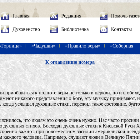
Главная
Редакция
Помочь газет
Духовенство
Библиотечка
Контакты
«Горница»
«Чадушки»
«Правило веры»
«Соборная
К оглавлению номера
и приобщиться к полноте веры не только в церкви, но и в обихо
 имеют никакого представления о Боге, эту музыку принимают, и
когда услышал духовные стихи, пережил такое состояние, будто д
ыяснилось, что людям это очень-очень нужно. Нас часто просил
го духовных стихов. Восходят духовные стихи к Киевской Руси X
собенно важно - при повсеместном засилии американской псевдо
ем каждого человека. Например, слушают люди в Великую Пятни