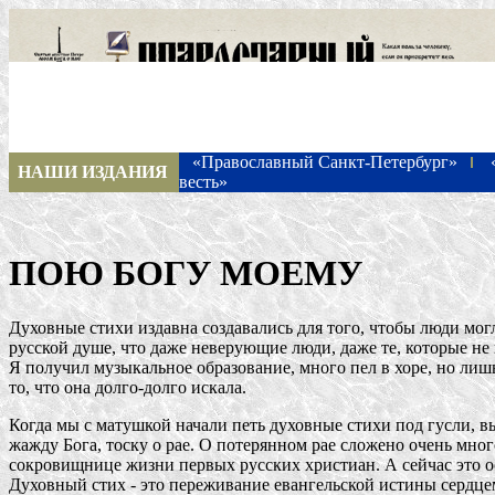
«Православный Санкт-Петербург»
НАШИ ИЗДАНИЯ
весть»
ПОЮ БОГУ МОЕМУ
Духовные стихи издавна создавались для того, чтобы люди могл
русской душе, что даже неверующие люди, даже те, которые не
Я получил музыкальное образование, много пел в хоре, но лишь 
то, что она долго-долго искала.
Когда мы с матушкой начали петь духовные стихи под гусли, в
жажду Бога, тоску о рае. О потерянном рае сложено очень мно
сокровищнице жизни первых русских христиан. А сейчас это о
Духовный стих - это переживание евангельской истины сердц