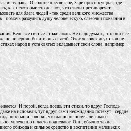
ас испущаша: О солнце пресветлое, Заре присносущная, где
ть, как некоторые это делают, что стихи противоречат
зовать для блага людей - так среди великого множества
 - помочь разбудить душу человеческую, слезочки покаяния в
ния. Ведь все святые - тоже люди. Не надо думать, что они все
е не поверили бы что он - святой. Этот человек двух слов не
 стихах народ в уста святых вкладывает свои слова, например
ывается. И порой, когда поешь эти стихи, то вдруг Господь
 даже на исповеди, тут вдруг сами неожиданно потекут - сердце
годарностью и говорят, что давно не получали такого
ьно, увлеченно и часто подпевают. Они, обычно такие
лавного обихода и сильное средство в воспитании маленьких