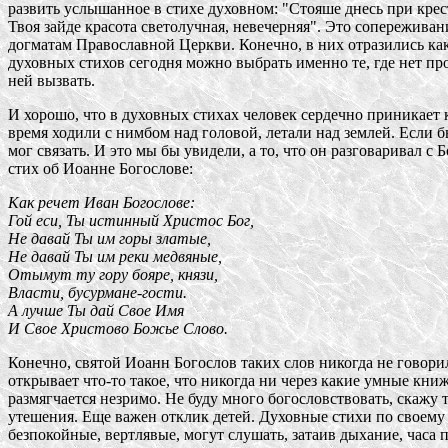
развить услышанное в стихе духовном: "Стояше днесь при крес
Твоя зайде красота светолучная, невечерняя". Это сопережива
догматам Православной Церкви. Конечно, в них отразились как
духовных стихов сегодня можно выбрать именно те, где нет пр
ней вызвать.
И хорошо, что в духовных стихах человек сердечно приникает к
время ходили с нимбом над головой, летали над землей. Если б
мог связать. И это мы бы увидели, а то, что он разговаривал 
стих об Иоанне Богослове:
Как речет Иван Богослове:
Гой еси, Ты истинный Христос Бог,
Не давай Ты им горы златые,
Не давай Ты им реки медвяные,
Отымут ту гору бояре, князи,
Власти, бусурмане-гости.
А лучше Ты дай Свое Имя
И Свое Христово Божье Слово.
Конечно, святой Иоанн Богослов таких слов никогда не говорил,
открывает что-то такое, что никогда ни через какие умные кни
размягчается незримо. Не буду много богословствовать, скажу 
утешения. Еще важен отклик детей. Духовные стихи по своему
безпокойные, вертлявые, могут слушать, затаив дыхание, часа 