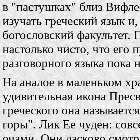
в "пастушках" близ Вифле
изучать греческий язык и,
богословский факультет. 
настолько чисто, что его 
разговорного языка пока н
На аналое в маленьком хр
удивительная икона Пресв
греческого она называетс
горы". Лик Ее чуден: сов
очами. Они ласково смотр