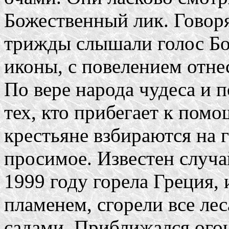
Божественный лик. Говоря
трижды слышали голос Бо
иконы, с повелением отнес
По вере народа чудеса и 
тех, кто прибегает к пом
крестьяне взбираются на 
просимое. Известен случа
1999 году горела Греция,
пламенем, сгорели все ле
садами. Приближался огон