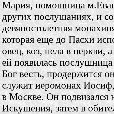
Мария, помощница м.Еван
других послушаниях, и со
девяностолетняя монахиня,
которая еще до Пасхи исп
овец, коз, пела в церкви, 
ей появилась послушница 
Бог весть, продержится он
служит иеромонах Иосиф,
в Москве. Он подвизался н
Искушения, затем в обит