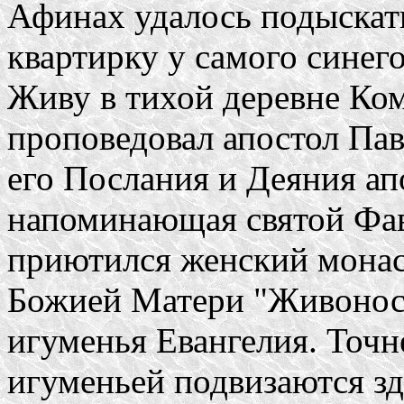
Афинах удалось подыскат
квартирку у самого синег
Живу в тихой деревне Кома
проповедовал апостол Пав
его Послания и Деяния апо
напоминающая святой Фав
приютился женский монас
Божией Матери "Живонос
игуменья Евангелия. Точне
игуменьей подвизаются зд