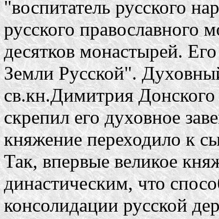
"воспитатель русского на
русского православного м
десятков монастырей. Его
Земли Русской". Духовный
св.кн.Димитрия Донского 
скрепил его духовное зав
княжение переходило к с
Так, впервые великое кня
династическим, что спос
консолидации русской де