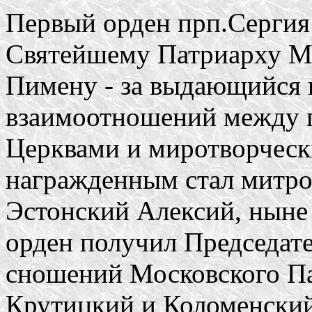
Первый орден прп.Сергия 
Святейшему Патриарху Мо
Пимену - за выдающийся в
взаимоотношений между 
Церквами и миротворческ
награжденным стал митро
Эстонский Алексий, ныне
орден получил Председат
сношений Московского Па
Крутицкий и Коломенски