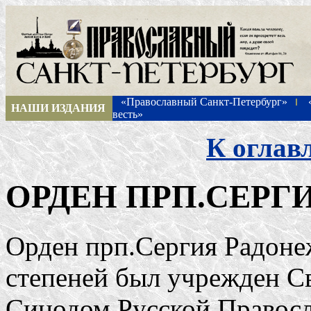
«Православный Санкт-Петербург»
НАШИ ИЗДАНИЯ
весть»
К оглав
ОРДЕН ПРП.СЕРГ
Орден прп.Сергия Радоне
степеней был учрежден 
Синодом Русской Правос