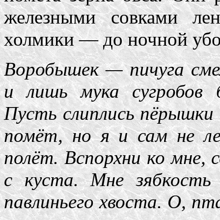
железными совками ле
холмики — до ночной убо
Воробышек — пичуга смел
и лишь мука сугробов б
Пусть слиплись пёрышки 
помёт, но я и сам не ле
полёт. Вспорхни ко мне, 
с куста. Мне зябкость
павлиньего хвоста. О, пт