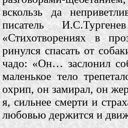
вскользь да неприветли
писатель И.С.Турген
«Стихотворениях в пр
ринулся спасать от собак
чадо: «Он… заслонил со
маленькое тело трепетал
охрип, он замирал, он же
я, сильнее смерти и стра
любовью держится и движ