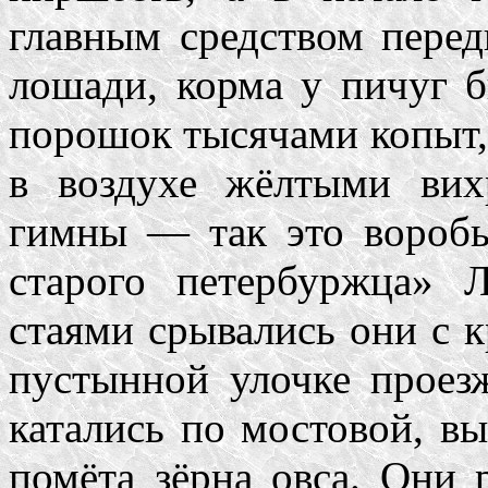
главным средством пере
лошади, корма у пичуг б
порошок тысячами копыт, 
в воздухе жёлтыми вих
гимны — так это воробь
старого петербуржца»
стаями срывались они с к
пустынной улочке проез
катались по мостовой, в
помёта зёрна овса. Они 